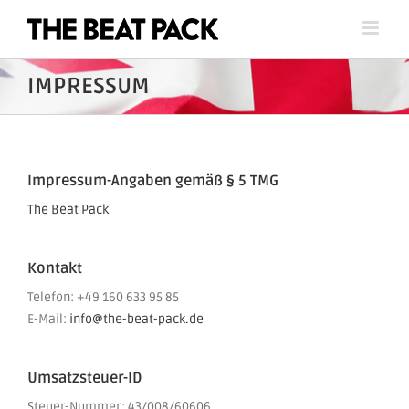
Skip
to
content
IMPRESSUM
Impressum-Angaben gemäß § 5 TMG
The Beat Pack
Kontakt
Telefon: +49 160 633 95 85
E-Mail:
info@the-beat-pack.de
Umsatzsteuer-ID
Steuer-Nummer: 43/008/60606